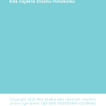
Kde najdete Eliščinu miniškolku
Copyright 2026
Mini školka Adis centrum
. Všechna
Upravit nastavení cookies
práva vyhrazena.