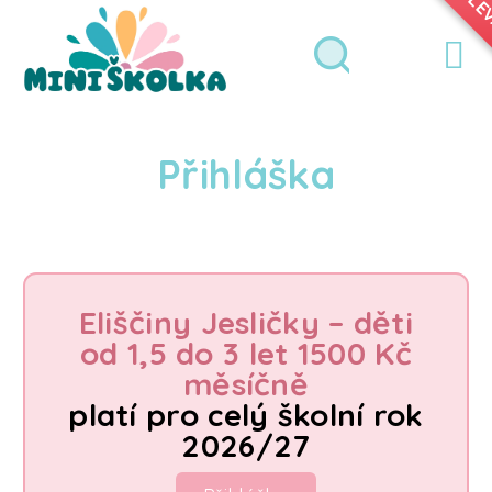
SLE
Přejít
na
obsah
Hledat
Přihlášení
Nákup
Přihláška
košík
Eliščiny Jesličky – děti
od 1,5 do 3 let 1500 Kč
měsíčně
platí pro celý školní rok
2026/27