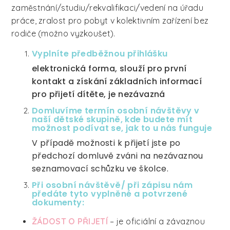
zaměstnání/studiu/rekvalifikaci/vedení na úřadu
práce, zralost pro pobyt v kolektivním zařízení bez
rodiče (možno vyzkoušet).
Vyplníte předběžnou přihlášku
elektronická forma, slouží pro první
kontakt a získání základních informací
pro přijetí dítěte, je nezávazná
Domluvíme termín osobní návštěvy v
naší dětské skupině, kde budete mít
možnost podívat se, jak to u nás funguje
V případě možnosti k přijetí jste po
předchozí domluvě zváni na nezávaznou
seznamovací schůzku ve školce.
Při osobní návštěvě/ při zápisu nám
předáte tyto vyplněné a potvrzené
dokumenty:
ŽÁDOST O PŘIJETÍ
– je oficiální a závaznou