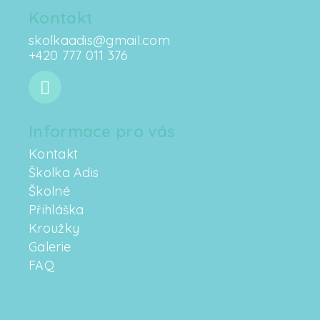
Z
á
Kontakt
p
skolkaadis
@
gmail.com
+420 777 011 376
a
t
í
Informace pro vás
Kontakt
Školka Adis
Školné
Přihláška
Kroužky
Galerie
FAQ